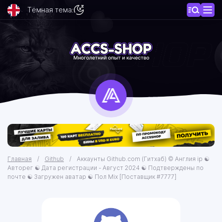
Тёмная тема:
Главная
Github
Аккаунты Github.com (Гитхаб) © Англия ip ☯
Авторег ☯ Дата регистрации - Август 2024 ☯ Подтверждены по
почте ☯ Загружен аватар ☯ Пол Mix [Поставщик #7777]
Поддержка
Сейчас онлайн