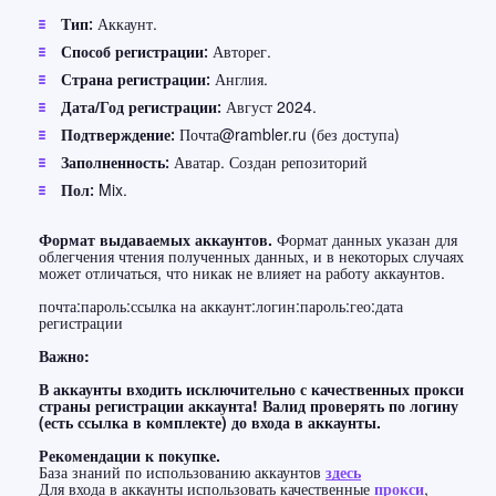
Тип
Аккаунт.
Способ регистрации
Авторег.
Страна регистрации
Англия.
×
Дата/Год регистрации
Август 2024.
Подтверждение
Почта@rambler.ru (без доступа)
Корзина
Заполненность
Аватар. Создан репозиторий
Пол
Mix.
Формат выдаваемых аккаунтов.
Формат данных указан для
облегчения чтения полученных данных, и в некоторых случаях
₽
может отличаться, что никак не влияет на работу аккаунтов.
почта:пароль:ссылка на аккаунт:логин:пароль:гео:дата
Оплатить товар
регистрации
Важно:
В аккаунты входить исключительно с качественных прокси
страны регистрации аккаунта! Валид проверять по логину
(есть ссылка в комплекте) до входа в аккаунты.
Рекомендации к покупке.
База знаний по использованию аккаунтов
здесь
Для входа в аккаунты использовать качественные
прокси
,