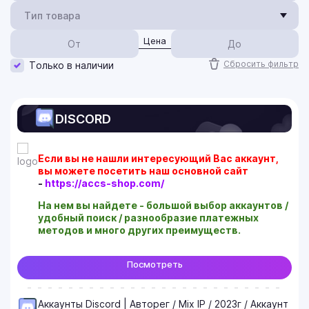
Тип товара
Цена
Поддержка
Сбросить фильтр
Вход в e-mail по imap
Только в наличии
Телеграм канал
Акции и новости
Информация по работе с Twitter
Телеграм Bot для покупок
Информация по работе с Discord
DISCORD
Информация по работе с Telegram
Инструкция по входу в аккаунты с 2FA
Если вы не нашли интересующий Вас аккаунт,
Информация по работе с Google
вы можете посетить наш основной сайт
-
https://accs-shop.com/
FAQ | Вопрос-Ответ
На нем вы найдете - большой выбор аккаунтов /
удобный поиск / разнообразие платежных
методов и много других преимуществ.
Посмотреть
Аккаунты Discord | Авторег / Mix IP / 2023г / Аккаунт