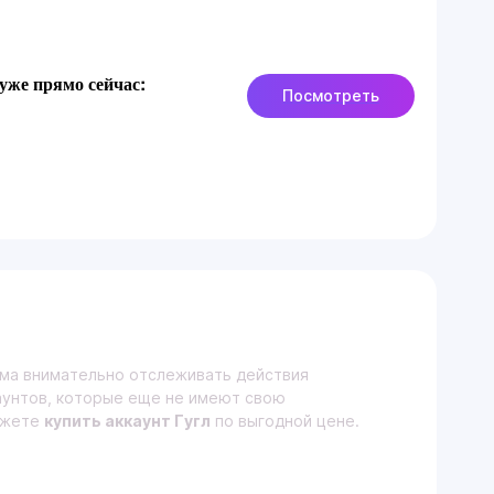
уже прямо сейчас:
Посмотреть
рма внимательно отслеживать действия
каунтов, которые еще не имеют свою
можете
купить аккаунт Гугл
по выгодной цене.