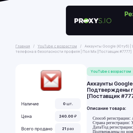
Главная
YouTube с возрастом
Аккаунты Google (Ютуб) | 
телефона в безопасности профиля | Пол Mix [Поставщик #7777]
YouTube с возрастом
Аккаунты Google 
Подтверждены по
[Поставщик #77
Наличие
0
шт.
Описание товара:
Цена
240.00
₽
Способ регистрации: 
Страна регистрации: 
Дата/Год регистрации
Всего продано
21
раз
Подтверждены по номе