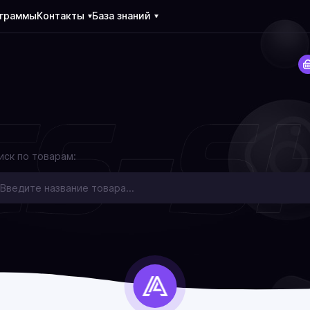
ограммы
Контакты
База знаний
иск по товарам: