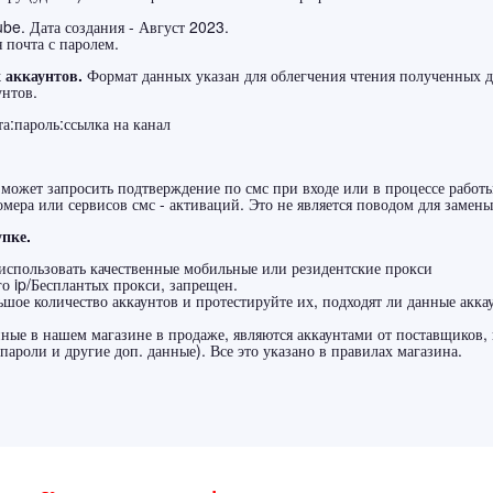
ube. Дата создания - Август 2023.
 почта с паролем.
аккаунтов.
Формат данных указан для облегчения чтения полученных да
унтов.
а:пароль:ссылка на канал
может запросить подтверждение по смс при входе или в процессе работ
мера или сервисов смс - активаций. Это не является поводом для замены
пке.
 использовать качественные мобильные или резидентские прокси
 ip/Бесплантых прокси, запрещен.
ьшое количество аккаунтов и протестируйте их, подходят ли данные акка
ные в нашем магазине в продаже, являются аккаунтами от поставщиков, 
пароли и другие доп. данные). Все это указано в правилах магазина.
₽
Оплатит