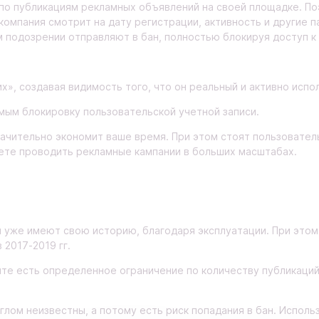
по публикациям рекламных объявлений на своей площадке. П
компания смотрит на дату регистрации, активность и другие п
 подозрении отправляют в бан, полностью блокируя доступ к 
х», создавая видимость того, что он реальный и активно испо
мым блокировку пользовательской учетной записи.
начительно экономит ваше время. При этом стоят пользователь
жете проводить рекламные кампании в больших масштабах.
уже имеют свою историю, благодаря эксплуатации. При этом 
2017-2019 гг.
нте есть определенное ограничение по количеству публикаци
глом неизвестны, а потому есть риск попадания в бан. Испол