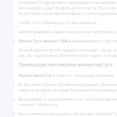
Компания
Google
активно накладывает ограничения 
использовать один профиль не получится. При этом 
более пристально присматриваются и при малейшем
Чтобы этого избежать есть два варианта:
1.
Зарегистрировать аккаунты вручную и «прогревать и
2.
Купить Гугл аккаунт США
и минимизировать тем са
Второй вариант более предпочтительный, так как з
них. Вы существенно облегчите себе задачу и смо
Преимущества покупки аккаунтов Гугл
Купить почту Гугл
стоит по следующим причинам:
1.
Вы быстрее и проще пройдете модерацию. Аккаунты 
найдете профили, которые были зарегистрированы в 
2.
Вы расширяете свои возможности. На каждом аккау
поможет обойти это.
3.
Качественная подстраховка. Алгоритмы проверки Гу