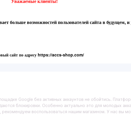
Уважаемые клиенты!
ает больше возможностей пользователей сайта в будущем, и 
овый сайт по адресу https://accs-shop.com/
площадке
Google
без активных аккаунтов не обойтись. Платфо
ыдаются блокировки. Особенно актуально это для молодых ак
, рекомендуем воспользоваться нашим магазином. У нас вы 