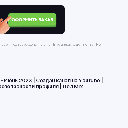
outube | Подтверждены по sms | В комплекте доп.почта | Нет
- Июнь 2023 | Создан канал на Youtube |
безопасности профиля | Пол Mix