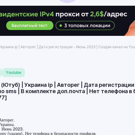
Украина ip | Авторег | Дата регистрации - Июнь 2023 | Создан канал на Y
Youtube
(Ютуб) | Украина ip | Авторег | Дата регистрации 
 sms | В комплекте доп.почта | Нет телефона в 
77]
Авторег.
Украина.
: Июнь 2023.
ру (удален). Нет телефона в безопасности профиля.