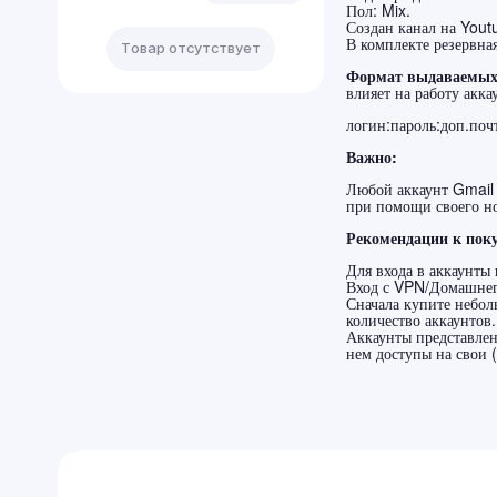
Пол: Mix.
Создан канал на Yout
В комплекте резервная
Товар отсутствует
Формат выдаваемых 
влияет на работу акка
логин:пароль:доп.почт
Важно:
Любой аккаунт Gmail 
при помощи своего но
Рекомендации к поку
Для входа в аккаунты
Вход с VPN/Домашнего
Сначала купите небол
количество аккаунтов.
Аккаунты представлен
Корзина
нем доступы на свои (