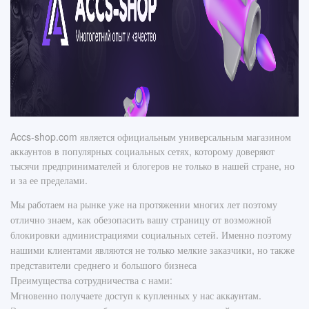
Accs-shop.com является официальным универсальным магазином
аккаунтов в популярных социальных сетях, которому доверяют
тысячи предпринимателей и блогеров не только в нашей стране, но
и за ее пределами.
Мы работаем на рынке уже на протяжении многих лет поэтому
отлично знаем, как обезопасить вашу страницу от возможной
блокировки администрациями социальных сетей. Именно поэтому
нашими клиентами являются не только мелкие заказчики, но также
представители среднего и большого бизнеса
Преимущества сотрудничества с нами:
Мгновенно получаете доступ к купленных у нас аккаунтам.